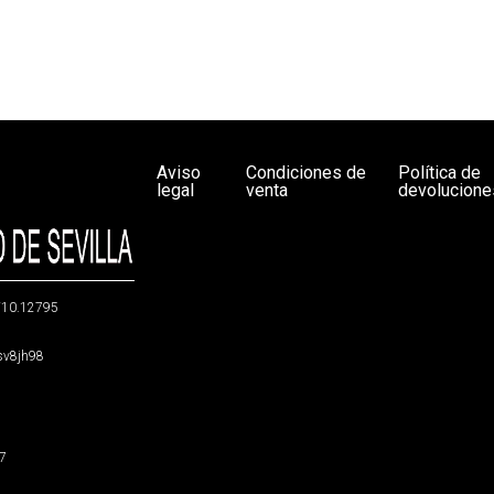
Aviso
Condiciones de
Política de
legal
venta
devolucione
g/10.12795
5sv8jh98
47