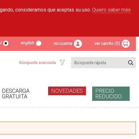
egando, consideramos que aceptas su uso.
Quiero saber más
l
english
mi cuenta
ver carrito (0)
Búsqueda avanzada
DESCARGA
NOVEDADES
PRECIO
GRATUITA
REDUCIDO