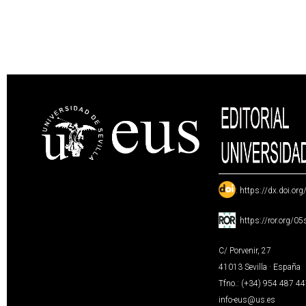
:
https://dx.doi.or
:
https://ror.org/0
C/ Porvenir, 27
41013 Sevilla · España
Tfno.: (+34) 954 487 4
info-eus@us.es