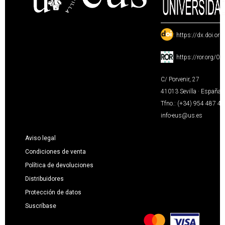
:
https://dx.doi.or
:
https://ror.org/0
C/ Porvenir, 27
41013 Sevilla · España
Tfno.: (+34) 954 487 4
info-eus@us.es
Aviso legal
Condiciones de venta
Política de devoluciones
Distribuidores
Protección de datos
Suscríbase