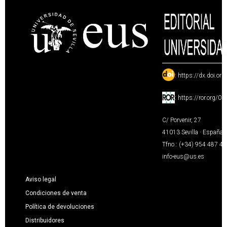
:
https://dx.doi.or
:
https://ror.org/0
C/ Porvenir, 27
41013 Sevilla · España
Tfno.: (+34) 954 487 4
info-eus@us.es
Aviso legal
Condiciones de venta
Política de devoluciones
Distribuidores