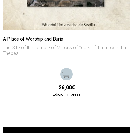
A Place of Worship and Burial
The Site of the Temple of Millions of Years of Thutmose III in
Thebes
26,00€
Edición impresa