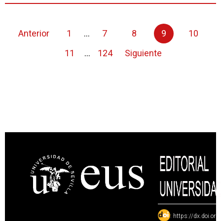
Anterior
1
...
7
8
9
10
11
...
124
Siguiente
:
https://dx.doi.or