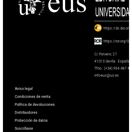
:
https://dx.doi.or
:
https://ror.org/0
C/ Porvenir, 27
41013 Sevilla · España
Tfno.: (+34) 954 487 4
info-eus@us.es
Aviso legal
Condiciones de venta
Política de devoluciones
Distribuidores
Protección de datos
Suscríbase