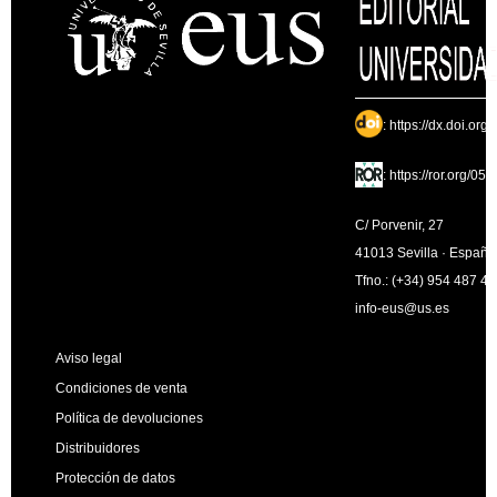
:
https://dx.doi.org
:
https://ror.org/05
C/ Porvenir, 27
41013 Sevilla · España
Tfno.: (+34) 954 487 4
info-eus@us.es
Aviso legal
Condiciones de venta
Política de devoluciones
Distribuidores
Protección de datos