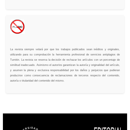
La revista siempre velará por que los trabajos publicados sean inéditos y originales,
utilizando para su comprobación la herramienta profesional de servicios antiplagios de
Turnitin. La revista se reserva la decisión de rechazar los artículos con un porcentaje de
similitud inadecuado. Asimismo el autor/es garantizan la autoría y originalidad del artículo,
y asumen la plena y exclusiva responsabilidad por los daños y perjuicios que pudieran
producirse como consecuencia de reclamaciones de terceros respecto del contenido,
autoría o titularidad del contenido del mismo.