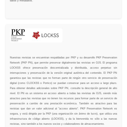
datos y metadatos.
Nuestras revistas se encuentran respaldadas por PKP y su desarrollo PKP Preservation
Network (PKP PN), que permite preservar digitalmente las revistas en OJS. El programa
LOCKSS ofrece preservación descentralizada y distribuida, acceso perpetuo sin
interrupciones y preservación de la versión original auténtica del contenido. El PKP PN
garantiza que las revistas que no forman parte de ningún otro servicio de preservación
digital (como CLOCKSS o Portico) se puedan conservar para un acceso a largo plazo.
Para obtener detalles adicionales sobre PKP PN, consulte la descripción general de alto
nivel. El PN es un sistema en acceso abierto a todas las revistas de OJS, siendo más
atractivo para las revistas que no tienen los recursos para formar parte de un servicio de
preservación a cambio de una prestación económica. También es atractivo para las
revistas que dan un valor adicional al "acceso abierto". PKP Preservation Network es
segura, y está dirigida por la PKP (una organización sin ánimo de lucro), que utiliza una
infraestructura de código abierto (LOCKSS), y da la bienvenida no sólo a las nuevas
revistas, sino también a los nuevos socios y colaboradores de almacenamiento.