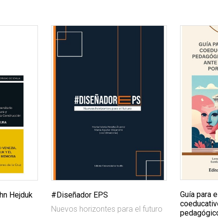
Guía para e
hn Hejduk
#Diseñador EPS
coeducati
Nuevos horizontes para el futuro
pedagógico