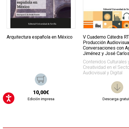
Arquitectura española en México
V Cuaderno Cátedra R
Producción Audiovisual
Conversaciones con A
Jiménez y José Carlos
Contenidos Culturales 
Creatividad en el Sect
Audiovisual y Digital
10,00€
Edición impresa
Descarga gratui