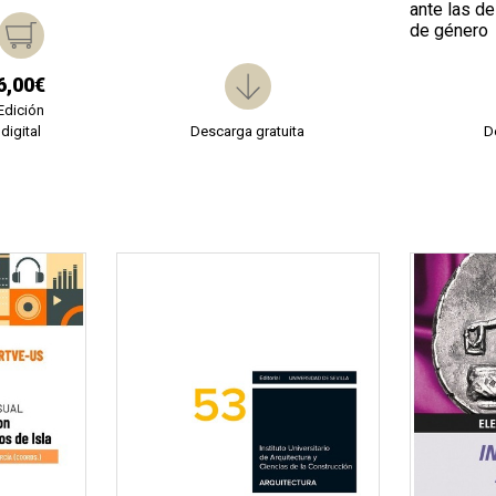
ante las d
de género
6,00€
Edición
digital
Descarga gratuita
D