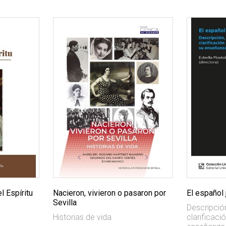
l Espíritu
Nacieron, vivieron o pasaron por
El español 
Sevilla
Descripció
Historias de vida
clarificaci