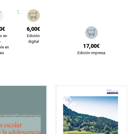
';
0€
6,00€
o en
Edición
b
digital
17,00€
le en
ías
Edición impresa