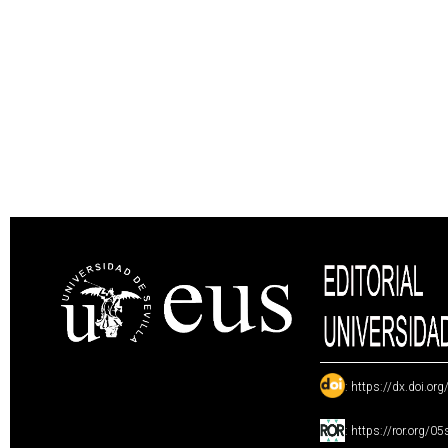
:
https://dx.doi.or
:
https://ror.org/0