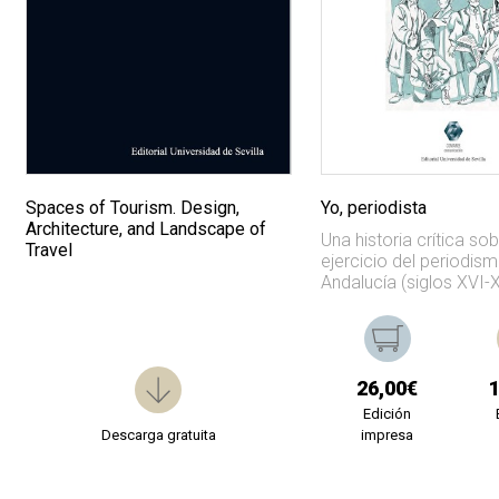
Spaces of Tourism. Design,
Yo, periodista
Architecture, and Landscape of
Una historia crítica sob
Travel
ejercicio del periodis
Andalucía (siglos XVI-
26,00€
Edición
Descarga gratuita
impresa