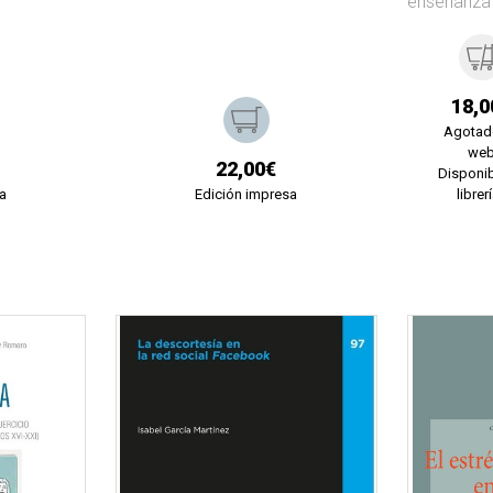
enseñanza
18,0
Agotad
we
22,00€
Disponib
a
Edición impresa
librer