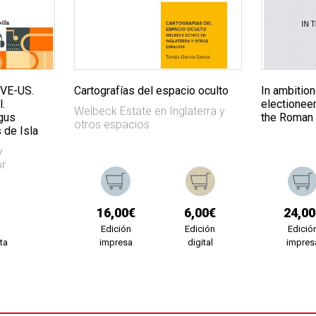
TVE-US.
Cartografías del espacio oculto
In ambitione
.
electioneer
Welbeck Estate en Inglaterra y
gus
the Roman 
otros espacios
 de Isla
y
or
16,00€
6,00€
24,00
Edición
Edición
Edició
ta
impresa
digital
impres