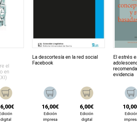
La descortesía en la red social
El estrés e
Facebook
adolescenc
re el
recomendac
mo en
evidencia
XXI)
16,00€
16,00€
6,00€
10,00
Edición
Edición
Edición
Edició
digital
impresa
digital
impres