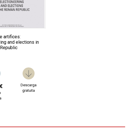
 artifices:
ing and elections in
Republic
Descarga
€
gratuita
n
a