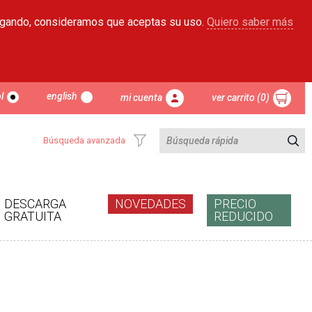
egando, consideramos que aceptas su uso.
Quiero saber más
l
english
mi cuenta
ver carrito (0)
Búsqueda avanzada
DESCARGA
NOVEDADES
PRECIO
GRATUITA
REDUCIDO