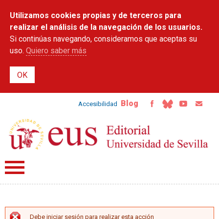
Pasar al
Utilizamos cookies propias y de terceros para
contenido
principal
realizar el análisis de la navegación de los usuarios.
Si continúas navegando, consideramos que aceptas su
uso.
Quiero saber más
Blog
Accesibilidad
Debe iniciar sesión para realizar esta acción