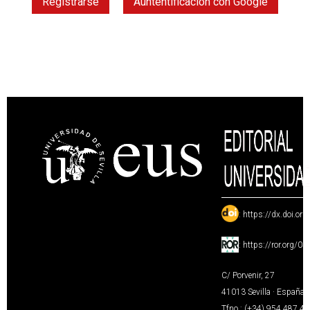
Registrarse
Auntentificación con Google
:
https://dx.doi.or
:
https://ror.org/0
C/ Porvenir, 27
41013 Sevilla · España
Tfno.: (+34) 954 487 4