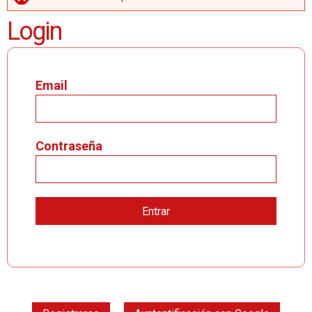
MENSAJE DE ERROR
Login
Email
Contraseña