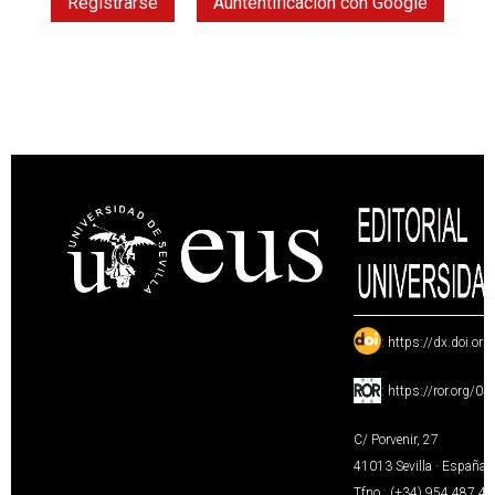
Registrarse
Auntentificación con Google
:
https://dx.doi.or
:
https://ror.org/0
C/ Porvenir, 27
41013 Sevilla · España
Tfno.: (+34) 954 487 4