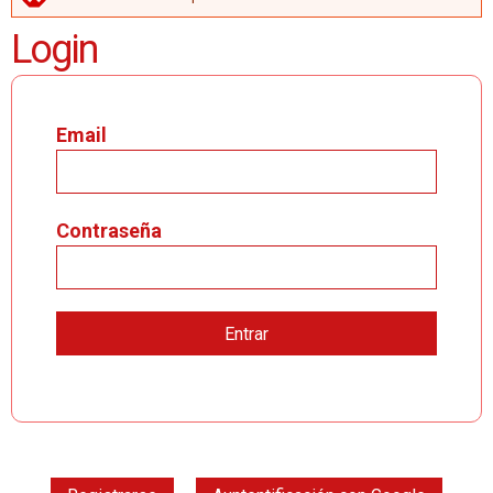
MENSAJE DE ERROR
Login
Email
Contraseña