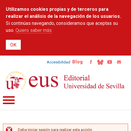
Pasar al
Utilizamos cookies propias y de terceros para
contenido
principal
realizar el análisis de la navegación de los usuarios.
Si continúas navegando, consideramos que aceptas su
uso.
Quiero saber más
Blog
Accesibilidad
Debe iniciar sesión para realizar esta acción