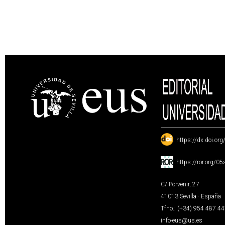
:
https://dx.doi.or
:
https://ror.org/0
C/ Porvenir, 27
41013 Sevilla · España
Tfno.: (+34) 954 487 4
info-eus@us.es