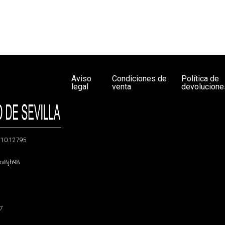
Aviso
Condiciones de
Política de
legal
venta
devolucione
g/10.12795
5sv8jh98
47