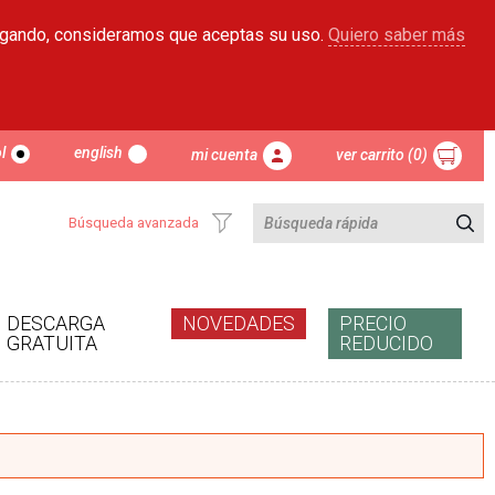
egando, consideramos que aceptas su uso.
Quiero saber más
l
english
mi cuenta
ver carrito (0)
Búsqueda avanzada
DESCARGA
NOVEDADES
PRECIO
GRATUITA
REDUCIDO