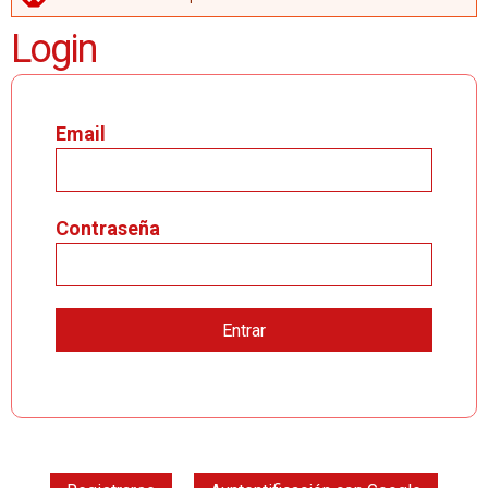
MENSAJE DE ERROR
Login
Email
Contraseña