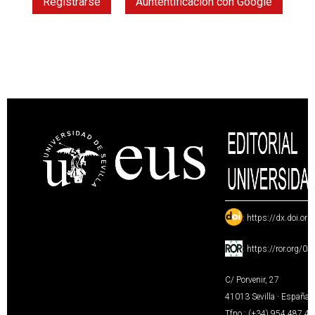
Registrarse
Auntentificación con Google
:
https://dx.doi.or
:
https://ror.org/0
C/ Porvenir, 27
41013 Sevilla · España
Tfno.: (+34) 954 487 4