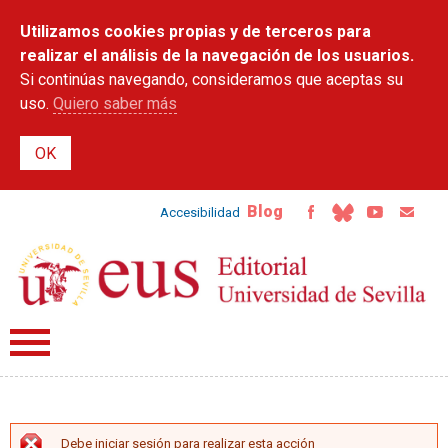
Pasar al
Utilizamos cookies propias y de terceros para
contenido
principal
realizar el análisis de la navegación de los usuarios.
Si continúas navegando, consideramos que aceptas su
uso.
Quiero saber más
Blog
Accesibilidad
Debe iniciar sesión para realizar esta acción