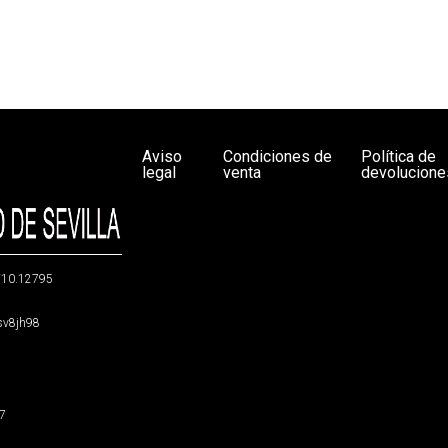
Aviso
Condiciones de
Política de
legal
venta
devolucione
g/10.12795
5sv8jh98
47