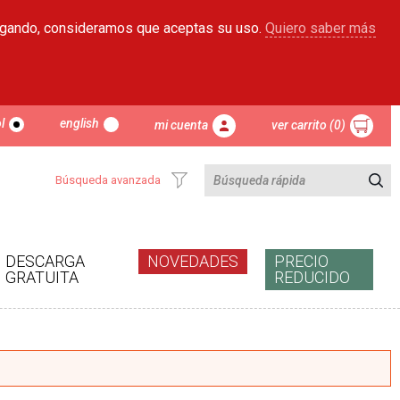
egando, consideramos que aceptas su uso.
Quiero saber más
l
english
mi cuenta
ver carrito (0)
Búsqueda avanzada
DESCARGA
NOVEDADES
PRECIO
GRATUITA
REDUCIDO