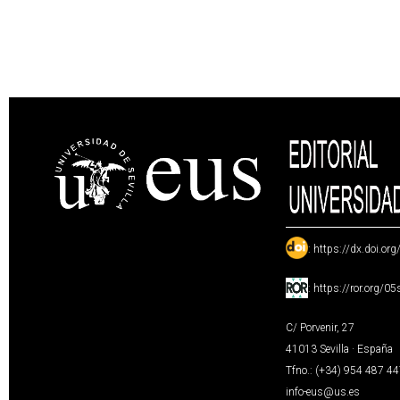
:
https://dx.doi.or
:
https://ror.org/0
C/ Porvenir, 27
41013 Sevilla · España
Tfno.: (+34) 954 487 4
info-eus@us.es