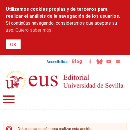
Pasar al
Utilizamos cookies propias y de terceros para
contenido
principal
realizar el análisis de la navegación de los usuarios.
Si continúas navegando, consideramos que aceptas su
uso.
Quiero saber más
Blog
Accesibilidad
Debe iniciar sesión para realizar esta acción