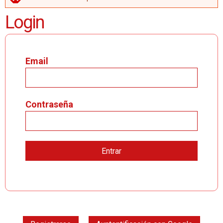
MENSAJE DE ERROR
Login
Email
Contraseña