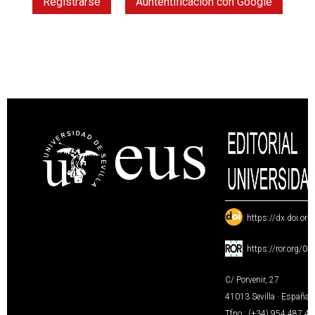
Registrarse
Auntentificación con Google
:
https://dx.doi.or
:
https://ror.org/0
C/ Porvenir, 27
41013 Sevilla · España
Tfno.: (+34) 954 487 4