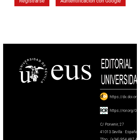
Registrarse
Auntentificación con Google
:
https://dx.doi.or
:
https://ror.org/0
C/ Porvenir, 27
41013 Sevilla · España
Tfno.: (+34) 954 487 4