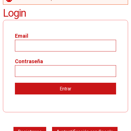
MENSAJE DE ERROR
Login
Email
Contraseña