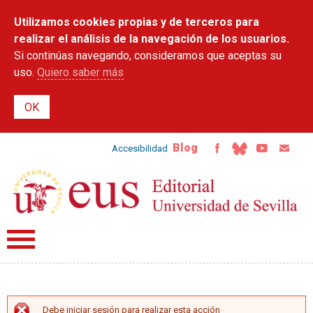
Pasar al
Utilizamos cookies propias y de terceros para
contenido
principal
realizar el análisis de la navegación de los usuarios.
Si continúas navegando, consideramos que aceptas su
uso.
Quiero saber más
Blog
Accesibilidad
Debe iniciar sesión para realizar esta acción