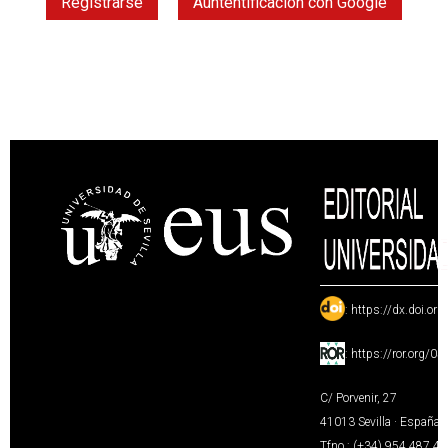
Registrarse
Auntentificación con Google
:
https://dx.doi.or
:
https://ror.org/0
C/ Porvenir, 27
41013 Sevilla · España
Tfno.: (+34) 954 487 4