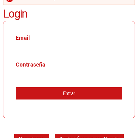
MENSAJE DE ERROR
Login
Email
Contraseña