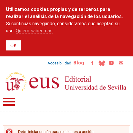
Pasar al
Utilizamos cookies propias y de terceros para
contenido
principal
realizar el análisis de la navegación de los usuarios.
Si continúas navegando, consideramos que aceptas su
uso.
Quiero saber más
Blog
Accesibilidad
Debe iniciar sesión para realizar esta acción