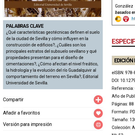
González 
basados en
h
PALABRAS CLAVE
¿Qué características geotécnicas definen el suelo
de la ciudad de Sevilla y cómo influyen en la
ESPECI
construcción de edificios?; ¿Cuáles son los
principales estratos del subsuelo sevillano y qué
propiedades presentan para el diseño de
EDICIÓN 
cimentaciones?; ¿Cómo afectan el nivel freático,
la hidrología y la evolución del río Guadalquivir al
eISBN: 978-
comportamiento del terreno en Sevilla?; Editorial
DOI:
10.127
Universidad de Sevilla.
Referencia:
Año de Publ
Compartir
Compartir
Páginas: 88
Formato: P
Añadir a favoritos
Tamaño: 13
Versión para impresión
Colección:
A