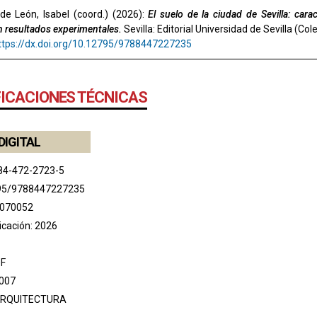
de León, Isabel (coord.) (2026):
El suelo de la ciudad de Sevilla: car
 resultados experimentales.
Sevilla: Editorial Universidad de Sevilla (Col
ttps://dx.doi.org/10.12795/9788447227235
FICACIONES TÉCNICAS
DIGITAL
84-472-2723-5
95/9788447227235
 070052
icación: 2026
DF
007
RQUITECTURA