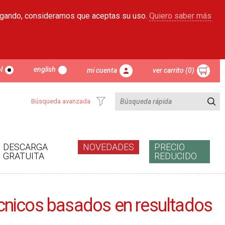
egando, consideramos que aceptas su uso.
Quiero saber más
l
english
mi cuenta
ver carrito (0)
Búsqueda avanzada
DESCARGA
NOVEDADES
PRECIO
GRATUITA
REDUCIDO
técnicos basados en resultados