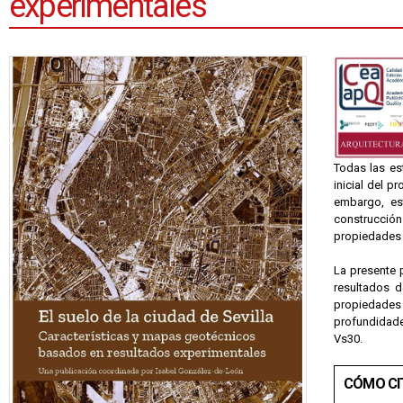
experimentales
Todas las es
inicial del p
embargo, es
construcción
propiedades 
La presente p
resultados d
propiedades
profundidades
Vs30.
CÓMO CI