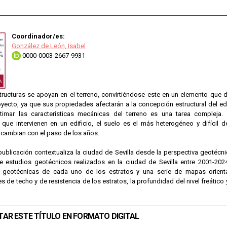
Coordinador/es:
González de León, Isabel
0000-0003-2667-9931
tructuras se apoyan en el terreno, convirtiéndose este en un elemento que
royecto, ya que sus propiedades afectarán a la concepción estructural del edi
timar las características mecánicas del terreno es una tarea compleja.
 que intervienen en un edificio, el suelo es el más heterogéneo y difícil
cambian con el paso de los años.
ublicación contextualiza la ciudad de Sevilla desde la perspectiva geotécni
e estudios geotécnicos realizados en la ciudad de Sevilla entre 2001-2024
 geotécnicas de cada uno de los estratos y una serie de mapas orienta
 de techo y de resistencia de los estratos, la profundidad del nivel freático
TAR ESTE TÍTULO EN FORMATO DIGITAL