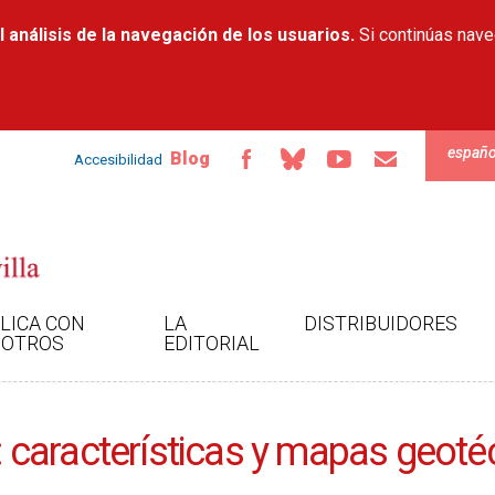
Pasar al
 análisis de la navegación de los usuarios.
contenido
Si continúas nav
principal
españo
Blog
Accesibilidad
LICA CON
LA
DISTRIBUIDORES
OTROS
EDITORIAL
la: características y mapas geo