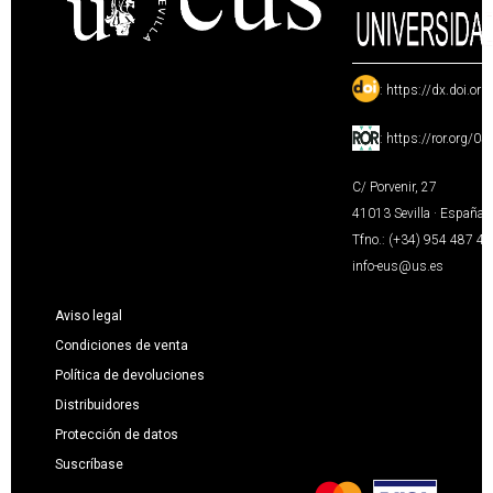
:
https://dx.doi.or
:
https://ror.org/0
C/ Porvenir, 27
41013 Sevilla · España
Tfno.: (+34) 954 487 4
info-eus@us.es
Aviso legal
Condiciones de venta
Política de devoluciones
Distribuidores
Protección de datos
Suscríbase