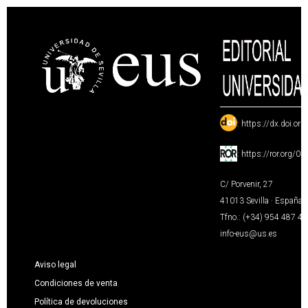
:
https://dx.doi.or
:
https://ror.org/0
C/ Porvenir, 27
41013 Sevilla · España
Tfno.: (+34) 954 487 4
info-eus@us.es
Aviso legal
Condiciones de venta
Política de devoluciones