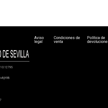
Aviso
Condiciones de
Política de
legal
venta
devolucione
g/10.12795
5sv8jh98
47