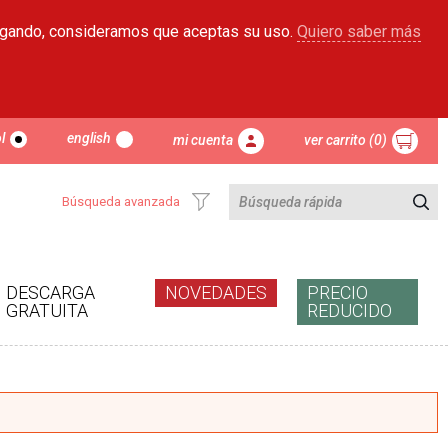
egando, consideramos que aceptas su uso.
Quiero saber más
l
english
mi cuenta
ver carrito (0)
Búsqueda avanzada
DESCARGA
NOVEDADES
PRECIO
GRATUITA
REDUCIDO