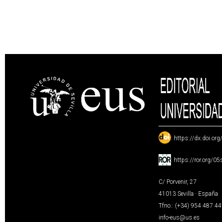
:
https://dx.doi.or
:
https://ror.org/0
C/ Porvenir, 27
41013 Sevilla · España
Tfno.: (+34) 954 487 4
info-eus@us.es