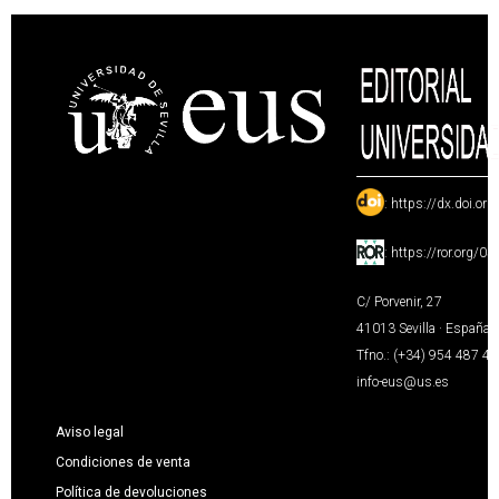
:
https://dx.doi.or
:
https://ror.org/0
C/ Porvenir, 27
41013 Sevilla · España
Tfno.: (+34) 954 487 4
info-eus@us.es
Aviso legal
Condiciones de venta
Política de devoluciones