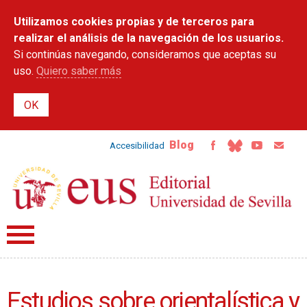
Pasar al
Utilizamos cookies propias y de terceros para
contenido
principal
realizar el análisis de la navegación de los usuarios.
Si continúas navegando, consideramos que aceptas su
uso.
Quiero saber más
Blog
Accesibilidad
Estudios sobre orientalística y