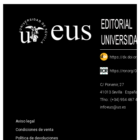
:
https://dx.doi.or
:
https://ror.org/0
C/ Porvenir, 27
41013 Sevilla · España
Tfno.: (+34) 954 487 4
info-eus@us.es
Aviso legal
Condiciones de venta
Política de devoluciones