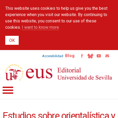
Skip to
This website uses cookies to help us give you the best
main
content
experience when you visit our website. By continuing to
use this website, you consent to our use of these
cookies.
I want to know more
Blog
Accesibilidad
Estudios sobre orientalística y