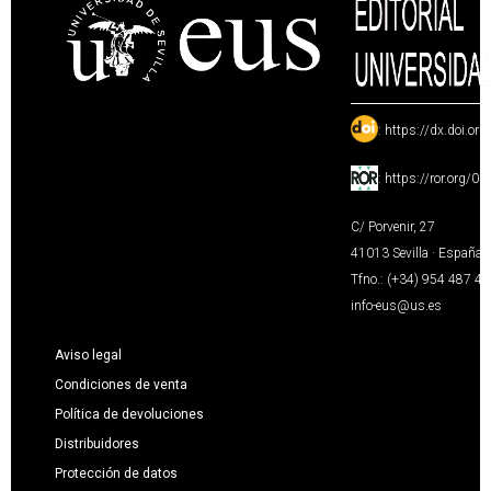
:
https://dx.doi.or
:
https://ror.org/0
C/ Porvenir, 27
41013 Sevilla · España
Tfno.: (+34) 954 487 4
info-eus@us.es
Aviso legal
Condiciones de venta
Política de devoluciones
Distribuidores
Protección de datos