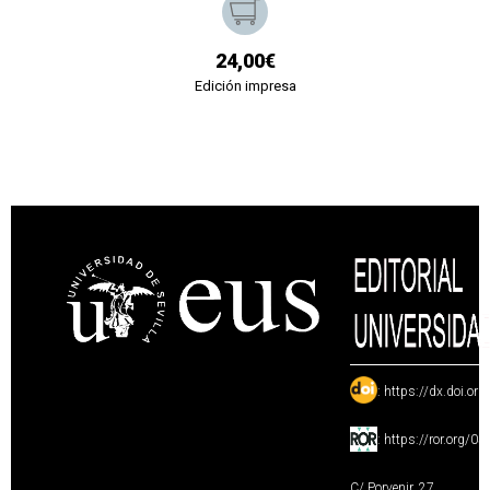
24,00€
Edición impresa
:
https://dx.doi.or
:
https://ror.org/0
C/ Porvenir, 27