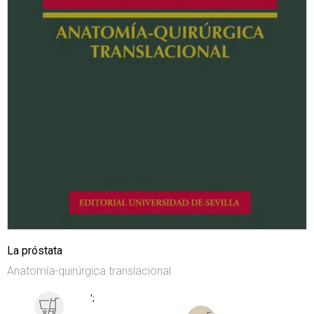
La próstata
Anatomía-quirúrgica translacional
';