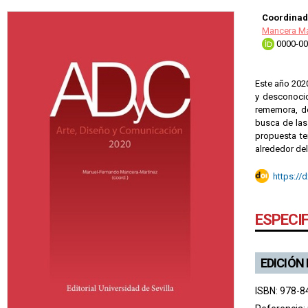
Coordinad
Mancera Ma
0000-00
Este año 202
y desconoci
rememora, de
busca de las 
propuesta te
alrededor de
https://
ESPECI
EDICIÓN
ISBN: 978-8