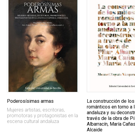
Poderosísimas armas
La construcción de los
románticos en torno a 
Mujeres artistas, escritoras,
andaluza y su deconstr
promotoras y protagonistas en la
través de la obra de Pi
escena cultural andaluza
Albarracín, María Caña
Alcaide