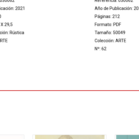
 030062
Referencia: 030062
icación: 2021
Año de Publicación: 2
0
Páginas: 212
 X 29,5
Formato: PDF
ión: Rústica
Tamaño: 50049
RTE
Colección:
ARTE
Nº: 62