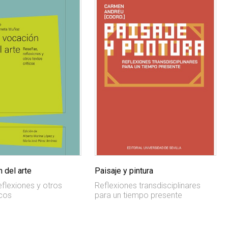
 del arte
Paisaje y pintura
eflexiones y otros
Reflexiones transdisciplinares
icos
para un tiempo presente