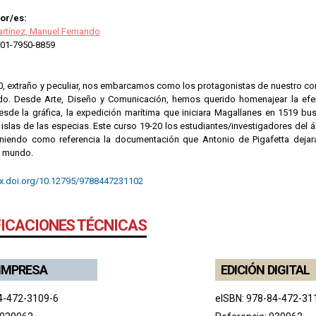
or/es:
rtínez, Manuel Fernando
01-7950-8859
0, extraño y peculiar, nos embarcamos como los protagonistas de nuestro con
do. Desde Arte, Diseño y Comunicación, hemos querido homenajear la efe
sde la gráfica, la expedición marítima que iniciara Magallanes en 1519 bu
islas de las especias. Este curso 19-20 los estudiantes/investigadores del ár
niendo como referencia la documentación que Antonio de Pigafetta dejar
l mundo.
dx.doi.org/10.12795/9788447231102
FICACIONES TÉCNICAS
 IMPRESA
EDICIÓN DIGITAL
4-472-3109-6
eISBN: 978-84-472-31