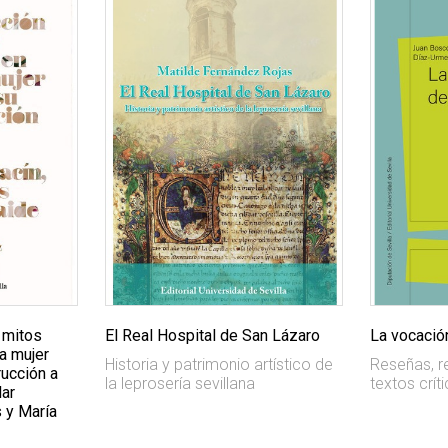
 mitos
El Real Hospital de San Lázaro
La vocación
la mujer
Historia y patrimonio artístico de
Reseñas, r
ucción a
la leprosería sevillana
textos crít
lar
s y María