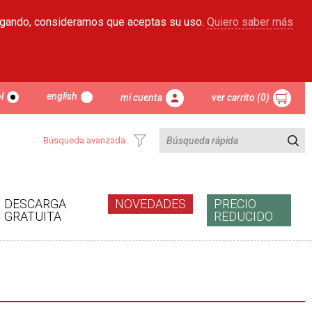
egando, consideramos que aceptas su uso.
Quiero saber más
l
english
mi cuenta
ver carrito (0)
Búsqueda avanzada
DESCARGA
NOVEDADES
PRECIO
GRATUITA
REDUCIDO