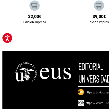
32,00€
39,00€
Edición impresa
Edición impres
:
https://dx.doi.or
:
https://ror.org/0