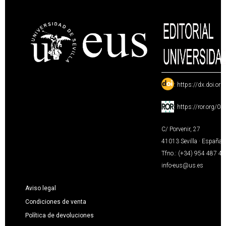
:
https://dx.doi.or
:
https://ror.org/0
C/ Porvenir, 27
41013 Sevilla · España
Tfno.: (+34) 954 487 4
info-eus@us.es
Aviso legal
Condiciones de venta
Política de devoluciones