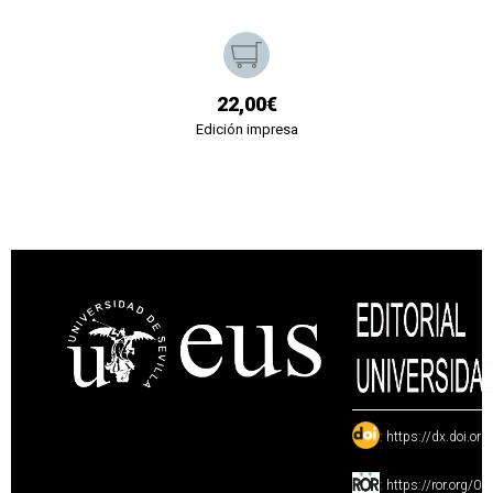
22,00€
Edición impresa
:
https://dx.doi.or
:
https://ror.org/0