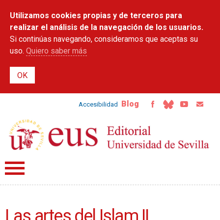
Pasar al
Utilizamos cookies propias y de terceros para
contenido
principal
realizar el análisis de la navegación de los usuarios.
Si continúas navegando, consideramos que aceptas su
uso.
Quiero saber más
Blog
Accesibilidad
Las artes del Islam II