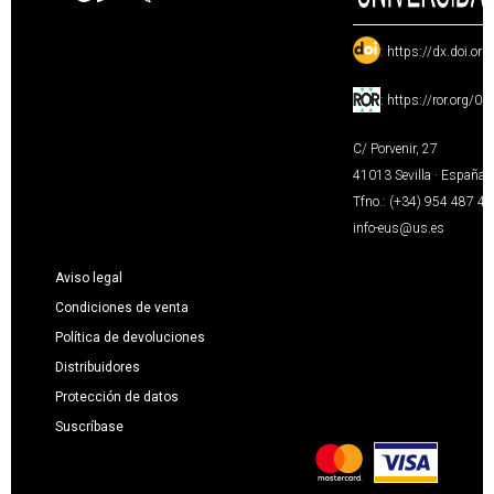
:
https://dx.doi.or
:
https://ror.org/0
C/ Porvenir, 27
41013 Sevilla · España
Tfno.: (+34) 954 487 4
info-eus@us.es
Aviso legal
Condiciones de venta
Política de devoluciones
Distribuidores
Protección de datos
Suscríbase