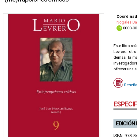
Coordinad
Nogales Ba
0000-00
Este libro re
Levrero; otro
demás, la ma
investigadore
ofrecer una a
Reseña
ESPECI
EDICIÓN
ISBN: 978-8