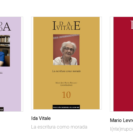
Ida Vitale
Mario Levr
La escritura como morada
z
I(nte)rrupc