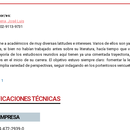
or/es:
ena, José Luis
02-9113-9731
úne a académicos de muy diversas latitudes e intereses. Varios de ellos son y
s, si bien no habían trabajado antes sobre su literatura, hacía tiempo que v
yoría de los estudiosos reunidos aquí tienen ya una cimentada trayectoria
s en el inicio de su carrera. El objetivo estuvo siempre claro: fomentar la lec
mplia variedad de perspectivas, seguir indagando en los portentosos vericue
 1
FICACIONES TÉCNICAS
 IMPRESA
4-472-2939-0