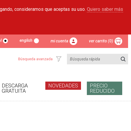
egando, consideramos que aceptas su uso.
Quiero saber más
l
english
mi cuenta
ver carrito (0)
Búsqueda avanzada
DESCARGA
NOVEDADES
PRECIO
GRATUITA
REDUCIDO