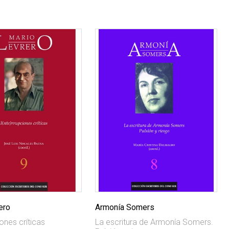
ero
Armonía Somers
iones críticas
La escritura de Armonía Somers.