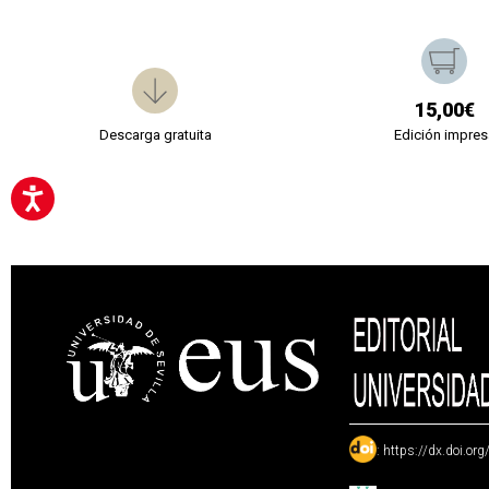
15,00€
Descarga gratuita
Edición impres
:
https://dx.doi.or