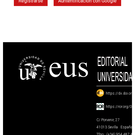
Registrarse
Auntentificación con Google
:
https://dx.doi.or
:
https://ror.org/0
C/ Porvenir, 27
41013 Sevilla · España
Tfno.: (+34) 954 487 4