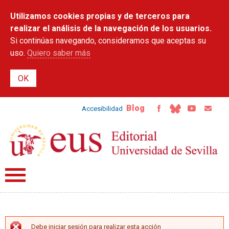
Pasar al
Utilizamos cookies propias y de terceros para
contenido
principal
realizar el análisis de la navegación de los usuarios.
Si continúas navegando, consideramos que aceptas su
uso.
Quiero saber más
Blog
Accesibilidad
Debe iniciar sesión para realizar esta acción