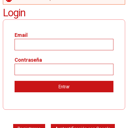
MENSAJE DE ERROR
Login
Email
Contraseña