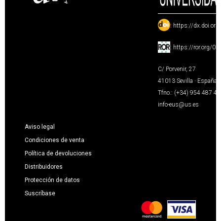
:
https://dx.doi.or
:
https://ror.org/0
C/ Porvenir, 27
41013 Sevilla · España
Tfno.: (+34) 954 487 4
info-eus@us.es
Aviso legal
Condiciones de venta
Política de devoluciones
Distribuidores
Protección de datos
Suscríbase