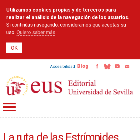
Pasar al
Utilizamos cookies propias y de terceros para
contenido
principal
realizar el análisis de la navegación de los usuarios.
Si continúas navegando, consideramos que aceptas su
uso.
Quiero saber más
Blog
Accesibilidad
La ruta de las Estrímnides