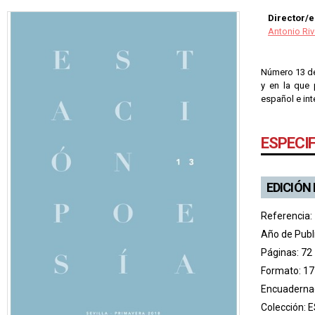
Director/e
Antonio Riv
Número 13 de 
y en la que 
español e int
ESPECI
EDICIÓN
Referencia:
Año de Publ
Páginas: 72
Formato: 17
Encuadernac
Colección:
E