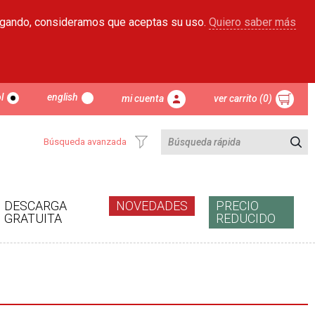
egando, consideramos que aceptas su uso.
Quiero saber más
l
english
mi cuenta
ver carrito (0)
Búsqueda avanzada
DESCARGA
NOVEDADES
PRECIO
GRATUITA
REDUCIDO