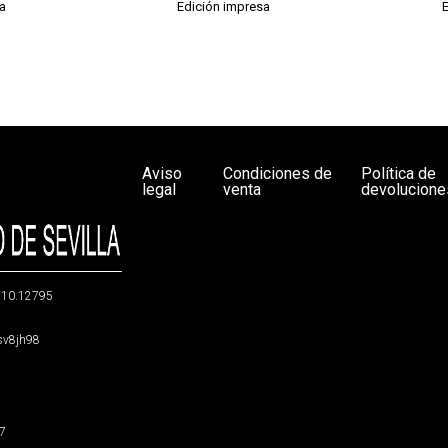
a
Edición impresa
Aviso
Condiciones de
Política de
legal
venta
devolucione
g/10.12795
5sv8jh98
47