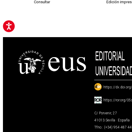
Consultar
Edición impres
:
https://dx.doi.or
:
https://ror.org/0
C/ Porvenir, 27
41013 Sevilla · España
Tfno.: (+34) 954 487 4