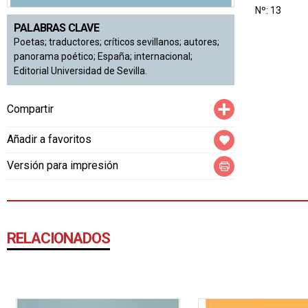
Nº: 13
PALABRAS CLAVE
Poetas; traductores; críticos sevillanos; autores;
panorama poético; España; internacional;
Editorial Universidad de Sevilla.
Compartir
Compartir
Añadir a favoritos
Versión para impresión
RELACIONADOS