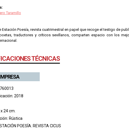
s:
ero Taramillo
Estación Poesía, revista cuatrimestral en papel que recoge el testigo de pub
poetas, traductores y críticos sevillanos, comparten espacio con los me
ernacional.
FICACIONES TÉCNICAS
 IMPRESA
 760013
icación: 2018
 x 24 cm.
ión: Rústica
STACIÓN POESÍA. REVISTA CICUS