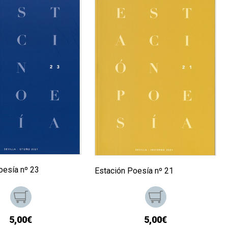
oesía nº 23
Estación Poesía nº 21
5,00€
5,00€