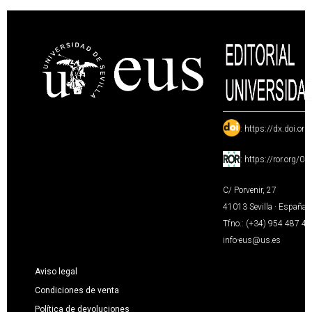
:
https://dx.doi.or
:
https://ror.org/0
C/ Porvenir, 27
41013 Sevilla · España
Tfno.: (+34) 954 487 4
info-eus@us.es
Aviso legal
Condiciones de venta
Política de devoluciones