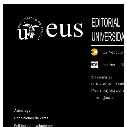
:
https://dx.doi.or
:
https://ror.org/0
C/ Porvenir, 27
41013 Sevilla · España
Tfno.: (+34) 954 487 4
info-eus@us.es
Aviso legal
Condiciones de venta
Política de devoluciones