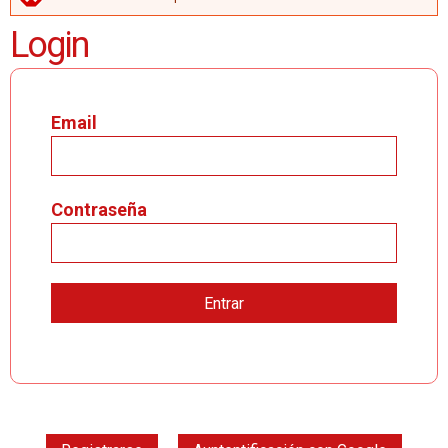
MENSAJE DE ERROR
Login
Email
Contraseña