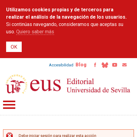
Pasar al
Utilizamos cookies propias y de terceros para
contenido
principal
realizar el análisis de la navegación de los usuarios.
Si continúas navegando, consideramos que aceptas su
uso.
Quiero saber más
Blog
Accesibilidad
Debe iniciar sesión para realizar esta acción