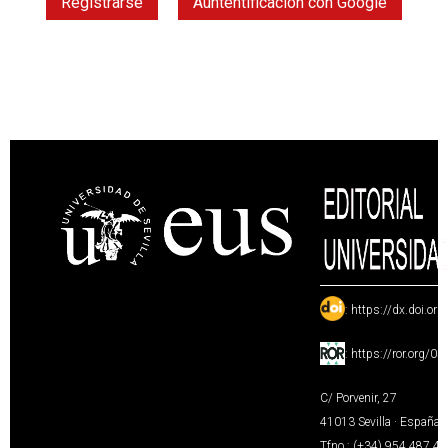
Registrarse
Auntentificación con Google
:
https://dx.doi.or
:
https://ror.org/0
C/ Porvenir, 27
41013 Sevilla · España
Tfno.: (+34) 954 487 4