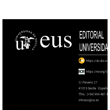
:
https://dx.doi.or
:
https://ror.org/0
C/ Porvenir, 27
41013 Sevilla · España
Tfno.: (+34) 954 487 4
info-eus@us.es