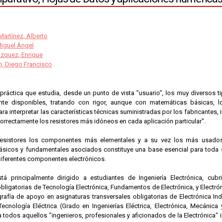
artínez, Alberto
Miguel Ángel
ázquez, Enrique
n, Diego Francisco
-práctica que estudia, desde un punto de vista "usuario", los muy diversos 
te disponibles, tratando con rigor, aunque con matemáticas básicas, lo
ra interpretar las características técnicas suministradas por los fabricantes, 
orrectamente los resistores más idóneos en cada aplicación particular".
resistores los componentes más elementales y a su vez los más usados,
sicos y fundamentales asociados constituye una base esencial para toda su
diferentes componentes electrónicos.
stá principalmente dirigido a estudiantes de Ingeniería Electrónica, cu
bligatorias de Tecnología Electrónica, Fundamentos de Electrónica, y Electró
afía de apoyo en asignaturas transversales obligatorias de Electrónica Indus
 Tecnología Eléctrica (Grado en Ingenierías Eléctrica, Electrónica, Mecánic
 todos aquellos "ingenieros, profesionales y aficionados de la Electrónica"