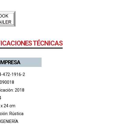
FICACIONES TÉCNICAS
 IMPRESA
4-472-1916-2
 090018
icación: 2018
4
 x 24 cm
ión: Rústica
NGENIERÍA