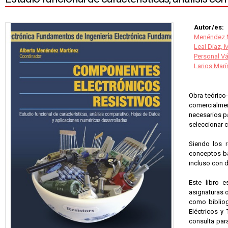
Autor/es:
Menéndez M
Leal Díaz, 
Personal V
Larios Marí
Obra teórico
comercialmen
necesarios pa
seleccionar c
Siendo los 
conceptos bá
incluso con 
Este libro e
asignaturas o
como bibliogr
Eléctricos y
consulta para