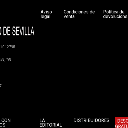
Aviso
Condiciones de
Política de
legal
venta
devolucione
g/10.12795
5sv8jh98
47
A CON
LA
DISTRIBUIDORES
DES
OS
EDITORIAL
GRATU