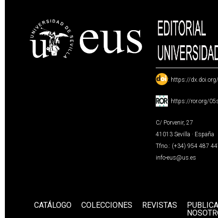
:
https://dx.doi.or
:
https://ror.org/0
C/ Porvenir, 27
41013 Sevilla · España
Tfno.: (+34) 954 487 4
info-eus@us.es
CATÁLOGO
COLECCIONES
REVISTAS
PUBLIC
NOSOTR