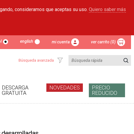
egando, consideramos que aceptas su uso.
Quiero saber más
l
english
mi cuenta
ver carrito (0)
Búsqueda avanzada
DESCARGA
NOVEDADES
PRECIO
GRATUITA
REDUCIDO
s desarrolladas