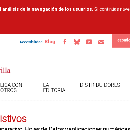
Pasar al
 análisis de la navegación de los usuarios.
contenido
Si continúas nav
principal
españo
Blog
Accesibilidad
LICA CON
LA
DISTRIBUIDORES
OTROS
EDITORIAL
istivos
omparativo, Hojas de Datos y aplicaciones numérica