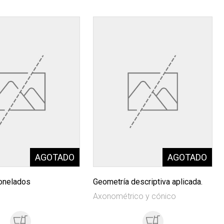
onelados
Geometría descriptiva aplicada.
Axonométrico y cónico