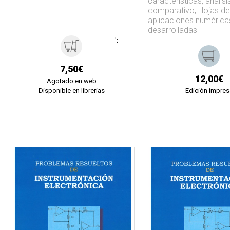
características, análisi
comparativo, Hojas de
aplicaciones numérica
desarrolladas
';
7,50€
12,00€
Agotado en web
Disponible en librerías
Edición impres