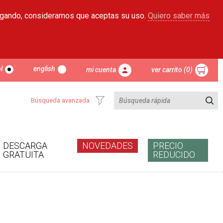
egando, consideramos que aceptas su uso.
Quiero saber más
l
english
mi cuenta
ver carrito (0)
Búsqueda avanzada
DESCARGA
NOVEDADES
PRECIO
GRATUITA
REDUCIDO