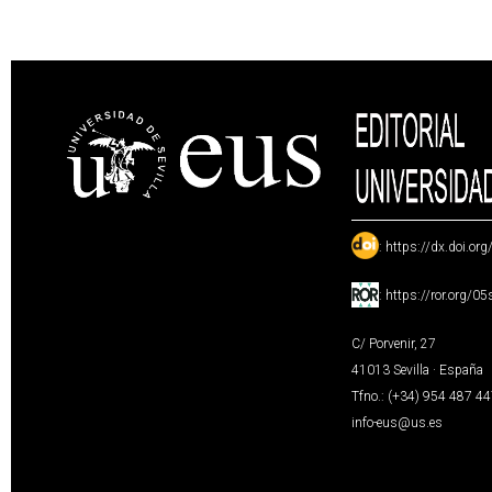
:
https://dx.doi.or
:
https://ror.org/0
C/ Porvenir, 27
41013 Sevilla · España
Tfno.: (+34) 954 487 4
info-eus@us.es