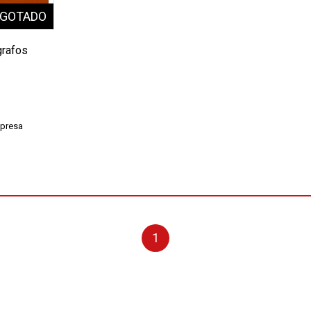
grafos
mpresa
1