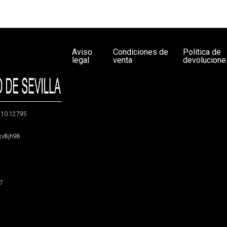
Aviso
Condiciones de
Política de
legal
venta
devolucione
g/10.12795
5sv8jh98
47