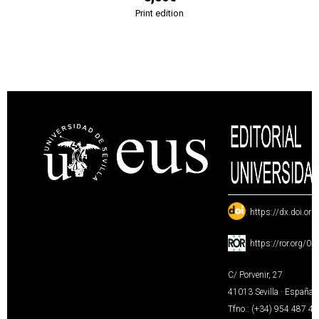
Print edition
:
https://dx.doi.or
:
https://ror.org/0
C/ Porvenir, 27
41013 Sevilla · España
Tfno.: (+34) 954 487 4