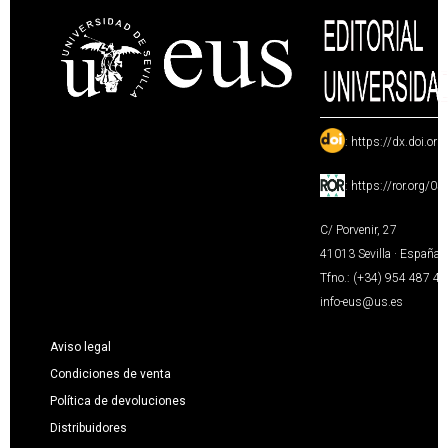
:
https://dx.doi.or
:
https://ror.org/0
C/ Porvenir, 27
41013 Sevilla · España
Tfno.: (+34) 954 487 4
info-eus@us.es
Aviso legal
Condiciones de venta
Política de devoluciones
Distribuidores