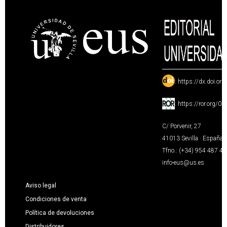
:
https://dx.doi.or
:
https://ror.org/0
C/ Porvenir, 27
41013 Sevilla · España
Tfno.: (+34) 954 487 4
info-eus@us.es
Aviso legal
Condiciones de venta
Política de devoluciones
Distribuidores