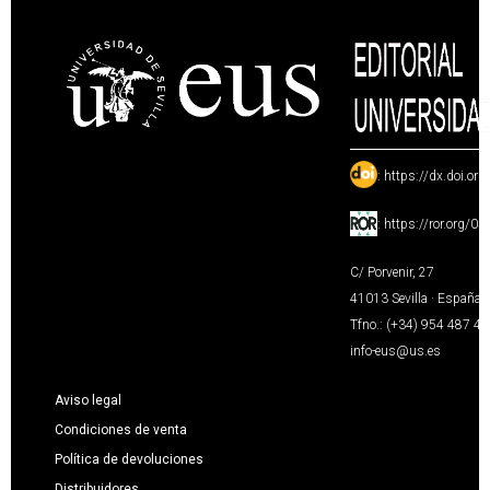
:
https://dx.doi.or
:
https://ror.org/0
C/ Porvenir, 27
41013 Sevilla · España
Tfno.: (+34) 954 487 4
info-eus@us.es
Aviso legal
Condiciones de venta
Política de devoluciones
Distribuidores