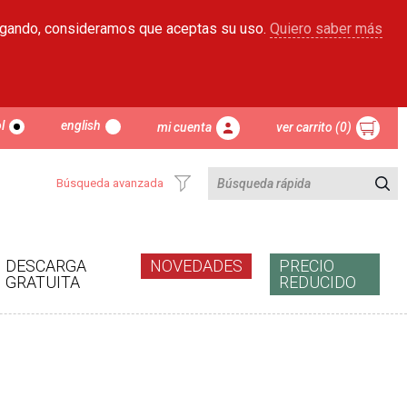
egando, consideramos que aceptas su uso.
Quiero saber más
l
english
mi cuenta
ver carrito (0)
Búsqueda avanzada
DESCARGA
NOVEDADES
PRECIO
GRATUITA
REDUCIDO