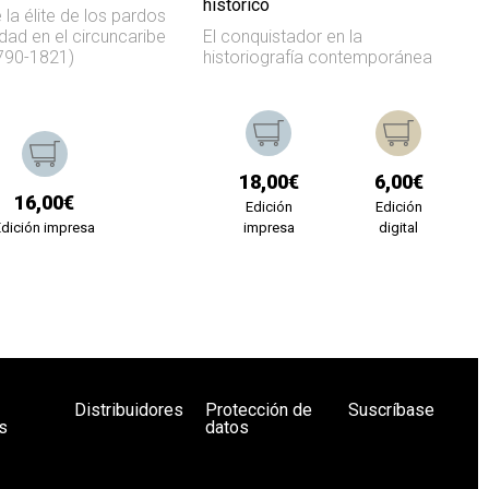
histórico
 la élite de los pardos
ldad en el circuncaribe
El conquistador en la
790-1821)
historiografía contemporánea
18,00€
6,00€
16,00€
Edición
Edición
Edición impresa
impresa
digital
Distribuidores
Protección de
Suscríbase
s
datos