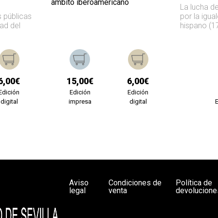
ámbito iberoamericano
La lucha de
s públicas
por la igua
ad del
hispano (1
6,00€
15,00€
6,00€
Edición
Edición
Edición
digital
impresa
digital
Aviso
Condiciones de
Política de
legal
venta
devolucione