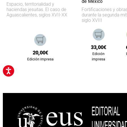
de México
Espacio, territorialidad y
haciendas jesuitas. El caso de
Fortificaciones y obra
Aguascalientes, siglos XVII-XX
durante la segunda mit
siglo XVIII
33,00€
20,00€
Edición
Edición impresa
impresa