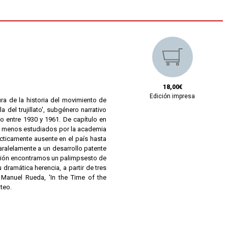
18,00€
Edición impresa
tura de la historia del movimiento de
del trujillato', subgénero narrativo
eño entre 1930 y 1961. De capítulo en
os menos estudiados por la academia
cticamente ausente en el país hasta
aralelamente a un desarrollo patente
gación encontramos un palimpsesto de
u dramática herencia, a partir de tres
 Manuel Rueda, 'In the Time of the
ateo.