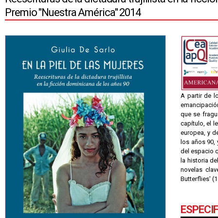
Premio "Nuestra América" 2014
A partir de l
emancipación
que se fragua
capítulo, el
europea, y d
los años 90, 
del espacio q
la historia d
novelas clav
Butterflies' 
ESPECI