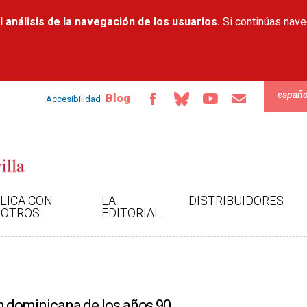
Pasar al
 análisis de la navegación de los usuarios.
contenido
Si continúas nav
principal
españo
Blog
Accesibilidad
LICA CON
LA
DISTRIBUIDORES
OTROS
EDITORIAL
ión dominicana de los años 90