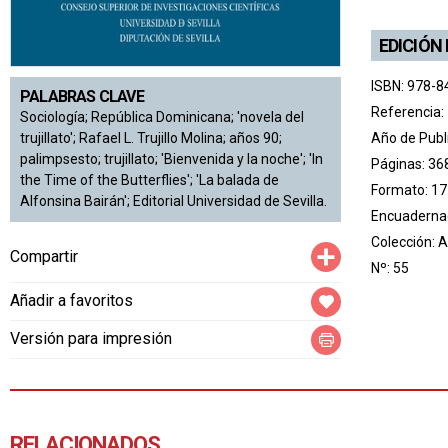
EDICIÓN
ISBN: 978-8
PALABRAS CLAVE
Referencia:
Sociología; República Dominicana; 'novela del
Año de Publ
trujillato'; Rafael L. Trujillo Molina; años 90;
palimpsesto; trujillato; 'Bienvenida y la noche'; 'In
Páginas: 36
the Time of the Butterflies'; 'La balada de
Formato: 17
Alfonsina Bairán'; Editorial Universidad de Sevilla.
Encuadernac
Colección:
A
Compartir
Compartir
Nº: 55
Añadir a favoritos
Versión para impresión
RELACIONADOS