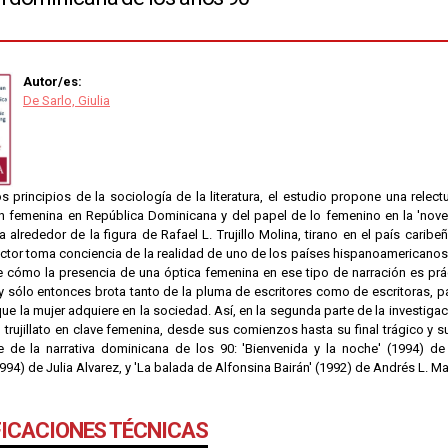
Autor/es:
De Sarlo, Giulia
os principios de la sociología de la literatura, el estudio propone una relec
 femenina en República Dominicana y del papel de lo femenino en la 'novela 
 alrededor de la figura de Rafael L. Trujillo Molina, tirano en el país carib
 lector toma conciencia de la realidad de uno de los países hispanoamerican
e cómo la presencia de una óptica femenina en ese tipo de narración es prá
y sólo entonces brota tanto de la pluma de escritores como de escritoras, p
ue la mujer adquiere en la sociedad. Así, en la segunda parte de la investi
el trujillato en clave femenina, desde sus comienzos hasta su final trágico y s
e de la narrativa dominicana de los 90: 'Bienvenida y la noche' (1994) de
(1994) de Julia Alvarez, y 'La balada de Alfonsina Bairán' (1992) de Andrés L. M
FICACIONES TÉCNICAS