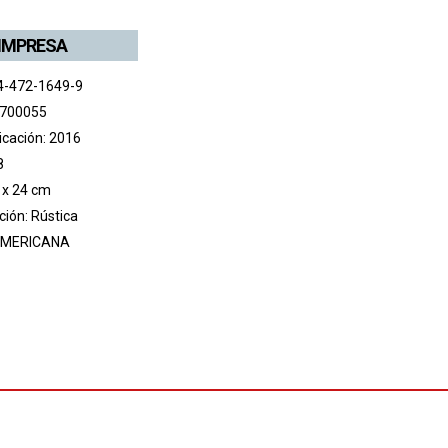
 IMPRESA
4-472-1649-9
 700055
icación: 2016
8
 x 24 cm
ión: Rústica
MERICANA