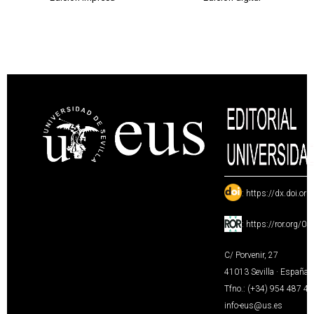
:
https://dx.doi.or
:
https://ror.org/0
C/ Porvenir, 27
41013 Sevilla · España
Tfno.: (+34) 954 487 4
info-eus@us.es