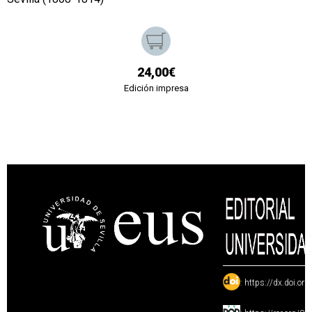
24,00€
Edición impresa
:
https://dx.doi.or