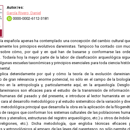
Autor/es:
García Rivero, Daniel
0000-0002-6112-3181
ía española apenas ha contemplado una concepción del cambio cultural que 
mente los principios evolutivos darwinistas. Tampoco ha contado con mucha
 sobre cómo, por qué y en qué han de basarse y conformarse las ordena
. Todavía hoy la mayor parte de la labor de clasificación arqueológica sigu
gunas escuelas taxonómicas y principios esenciales para toda ciencia histór
mental.
xplica detenidamente por qué y cómo la teoría de la evolución darwinian
 de gran relevancia y enorme potencial, no sólo en el campo de la biología,
omo en la antropología y, particularmente aquí, en la arqueología. Des
arwinianos son eficaces para el estudio de la transmisión de información 
humanas del pasado y del presente, e introduce al lector humanista en u
ara al desarrollo metodológico y al estudio sistemático de la variación y dive
metodológica principal que desarrolla la obra es la aplicación de la filogenéti
s de rasgos que conforman los sistemas culturales de las poblaciones huma
etos y utensilios, estructuras del registro arqueológico, etc.) u otros de índo
 religiones, etc.). Dicha metodología, que engloba técnicas eficaces
 y antropológicos al amparo de las leyes del parentesco, no sólo permite clas