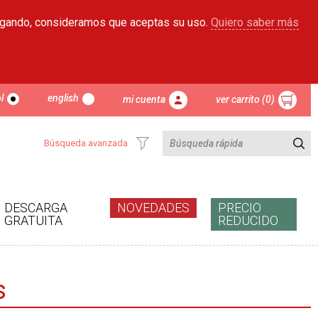
egando, consideramos que aceptas su uso.
Quiero saber más
l
english
mi cuenta
ver carrito (0)
Búsqueda avanzada
DESCARGA
NOVEDADES
PRECIO
GRATUITA
REDUCIDO
s