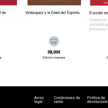
l de
Velázquez y la Edad del Espíritu
El poder e
Gobiernos c
administrac
primavera 
38,00€
a
Edición impresa
Aviso
Condiciones de
Política de
legal
venta
devolucione