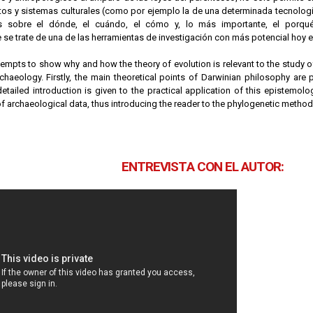
tos y sistemas culturales (como por ejemplo la de una determinada tecnologí
es sobre el dónde, el cuándo, el cómo y, lo más importante, el porq
se trate de una de las herramientas de investigación con más potencial hoy e
empts to show why and how the theory of evolution is relevant to the study of
chaeology. Firstly, the main theoretical points of Darwinian philosophy are
etailed introduction is given to the practical application of this epistemolo
 archaeological data, thus introducing the reader to the phylogenetic methodo
ENTREVISTA CON EL AUTOR: