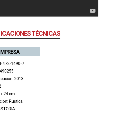
FICACIONES TÉCNICAS
 IMPRESA
4-472-1490-7
 490255
icación: 2013
2
 x 24 cm
ión: Rustica
ISTORIA