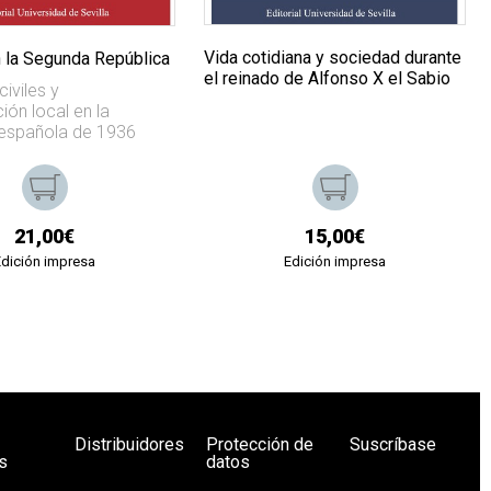
Vida cotidiana y sociedad durante
n la Segunda República
el reinado de Alfonso X el Sabio
iviles y
ión local en la
española de 1936
21,00€
15,00€
Edición impresa
Edición impresa
Distribuidores
Protección de
Suscríbase
s
datos