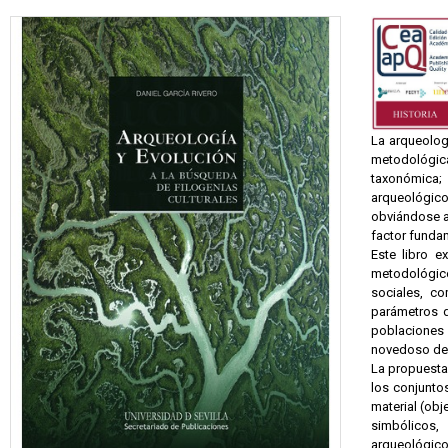
La arqueolog
metodológica
taxonómica;
arqueológico
obviándose al
factor funda
Este libro e
metodológico
sociales, c
parámetros d
poblaciones 
novedoso de c
La propuesta 
los conjunto
material (obj
simbólicos,
arqueológicos