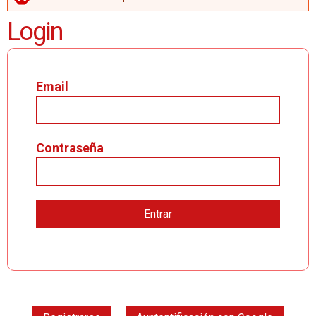
MENSAJE DE ERROR
Login
Email
Contraseña