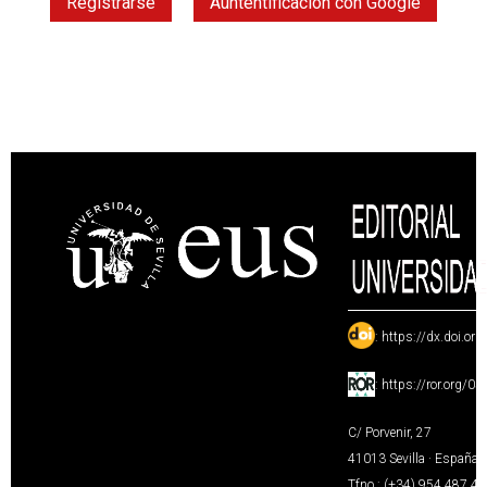
Registrarse
Auntentificación con Google
:
https://dx.doi.or
:
https://ror.org/0
C/ Porvenir, 27
41013 Sevilla · España
Tfno.: (+34) 954 487 4