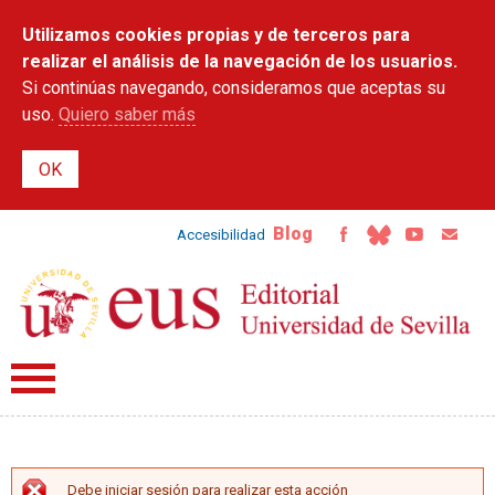
Pasar al
Utilizamos cookies propias y de terceros para
contenido
principal
realizar el análisis de la navegación de los usuarios.
Si continúas navegando, consideramos que aceptas su
uso.
Quiero saber más
Blog
Accesibilidad
Debe iniciar sesión para realizar esta acción