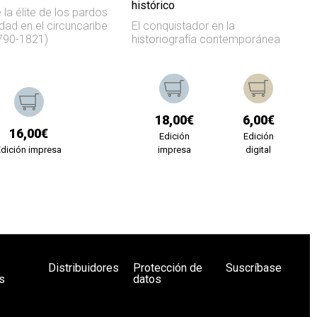
histórico
 la élite de los pardos
ldad en el circuncaribe
El conquistador en la
790-1821)
historiografía contemporánea
18,00€
6,00€
16,00€
Edición
Edición
Edición impresa
impresa
digital
Distribuidores
Protección de
Suscríbase
s
datos