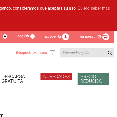
egando, consideramos que aceptas su uso.
Quiero saber más
l
english
mi cuenta
ver carrito (0)
Búsqueda avanzada
DESCARGA
NOVEDADES
PRECIO
GRATUITA
REDUCIDO
3)