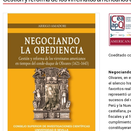
Coeditado con
Negociando 
Olivares, en 
el silencio h
favoritos rea
representó u
sucesos del m
Perú y la Nue
castellana, p
fiscales y al
cumplimiento 
constituyeran