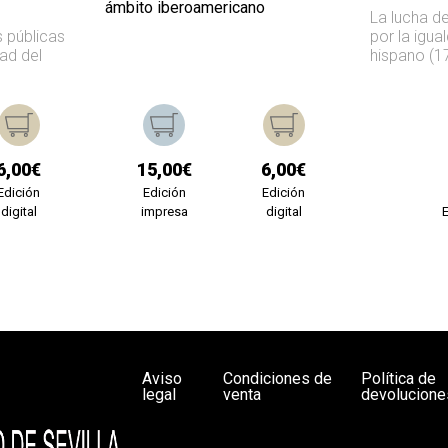
ámbito iberoamericano
La lucha de
s públicas
por la igua
ad del
hispano (1
6,00€
15,00€
6,00€
Edición
Edición
Edición
digital
impresa
digital
Aviso
Condiciones de
Política de
legal
venta
devolucione