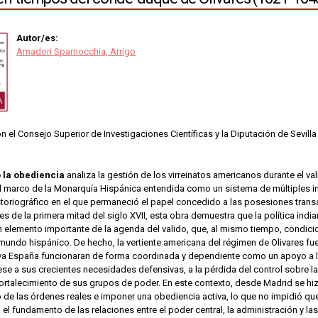
Autor/es:
Amadori Sparnocchia, Arrigo
 el Consejo Superior de Investigaciones Científicas y la Diputación de Sevilla
la obediencia
analiza la gestión de los virreinatos americanos durante el v
el marco de la Monarquía Hispánica entendida como un sistema de múltiples i
istoriográfico en el que permaneció el papel concedido a las posesiones tran
les de la primera mitad del siglo XVII, esta obra demuestra que la política ind
n elemento importante de la agenda del valido, que, al mismo tiempo, condici
undo hispánico. De hecho, la vertiente americana del régimen de Olivares fue 
va España funcionaran de forma coordinada y dependiente como un apoyo a la p
ese a sus crecientes necesidades defensivas, a la pérdida del control sobre la 
 fortalecimiento de sus grupos de poder. En este contexto, desde Madrid se hi
de las órdenes reales e imponer una obediencia activa, lo que no impidió que
 el fundamento de las relaciones entre el poder central, la administración y las 