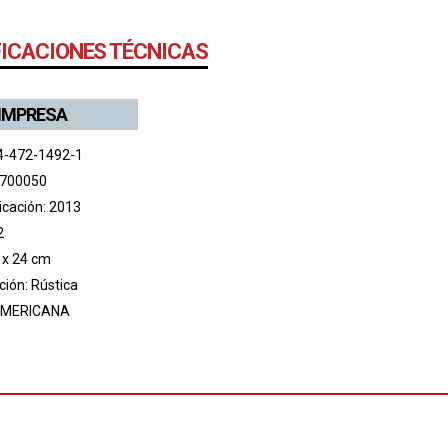
FICACIONES TÉCNICAS
 IMPRESA
4-472-1492-1
 700050
icación: 2013
2
 x 24 cm
ión: Rústica
MERICANA