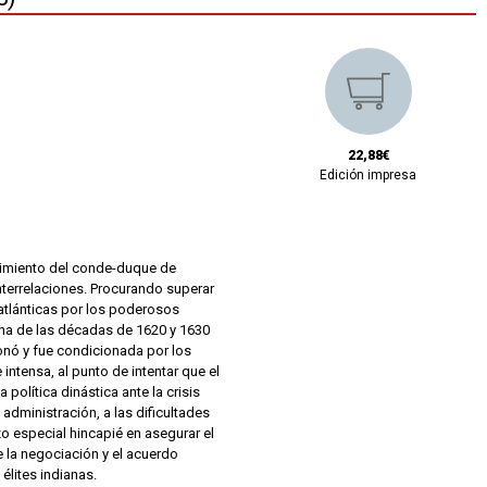
22,88€
Edición impresa
alimiento del conde-duque de
nterrelaciones. Procurando superar
satlánticas por los poderosos
iana de las décadas de 1620 y 1630
onó y fue condicionada por los
intensa, al punto de intentar que el
olítica dinástica ante la crisis
administración, a las dificultades
zo especial hincapié en asegurar el
 la negociación y el acuerdo
élites indianas.