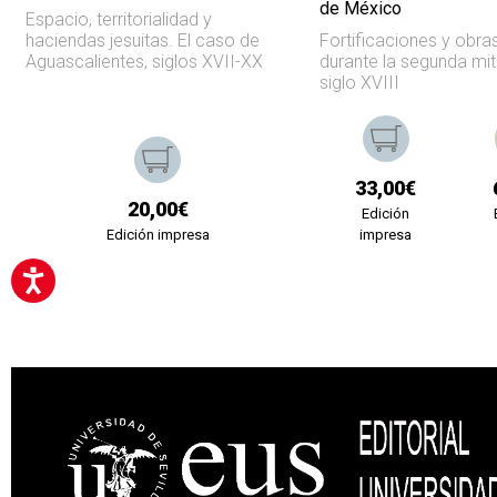
de México
Espacio, territorialidad y
haciendas jesuitas. El caso de
Fortificaciones y obra
Aguascalientes, siglos XVII-XX
durante la segunda mit
siglo XVIII
33,00€
20,00€
Edición
Edición impresa
impresa