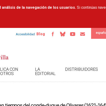
Pasar al
 análisis de la navegación de los usuarios.
contenido
Si continúas nav
principal
españo
Blog
Accesibilidad
LICA CON
LA
DISTRIBUIDORES
OTROS
EDITORIAL
 en tiempos del conde-duque de Olivares (1621-164