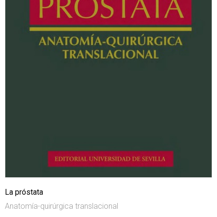
La próstata
Anatomía-quirúrgica translacional