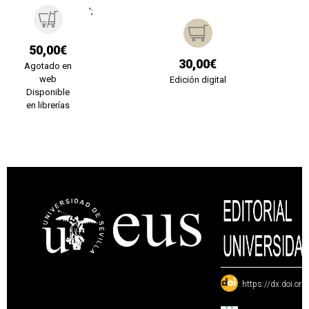
';
50,00€
30,00€
Agotado en
web
Edición digital
Disponible
en librerías
:
https://dx.doi.or