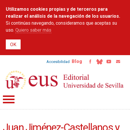
Pasar al
Utilizamos cookies propias y de terceros para
contenido
principal
realizar el análisis de la navegación de los usuarios.
Si continúas navegando, consideramos que aceptas su
uso.
Quiero saber más
Blog
Accesibilidad
Juan Jiménez-Castellanos y