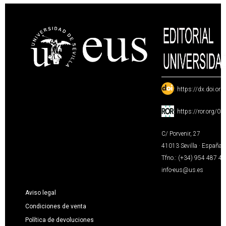
:
https://dx.doi.or
:
https://ror.org/0
C/ Porvenir, 27
41013 Sevilla · España
Tfno.: (+34) 954 487 4
info-eus@us.es
Aviso legal
Condiciones de venta
Política de devoluciones